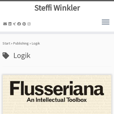
Steffi Winkler
Zum
Inhalt
Start
»
Publishing
»
Logik
springen
Logik