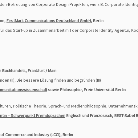
nden-Betreuung von Corporate Design Projekten, wie z.B. Corporate Identi
ion,
FirstMark Communications Deutschland GmbH
, Berlin
für das Start-up in Zusammenarbeit mit der Corporate Identity Agentur, K
 Buchhandels, Frankfurt / Main
inden (II), Die bessere Lösung finden und begründen (III)
Kommunikationswissenschaft
sowie Philosophie, Freie Universität Berlin
uren, Politische Theorie, Sprach- und Medienphilosophie, Unternehmens
entin – Schwerpunkt Fremd­sprachen
Englisch und Französisch, BEST-Sabel 
 of Commerce and Industry (LCCI), Berlin