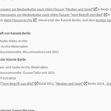
mposiums zur Medienkultur nach Vilém Flusser "Medien und Spiel"
in Berlin
 Symposiums zur Medienkultur nach Vilém Flusser "Vom Begriff zum Bild"
in
dem
Vilém FlusserArchiv
, Universität der Künste Berlin, und dem
Institut 
aft von Kanada Berlin
 Audio-Video-Archiv
-Archiv-Materialien
iskussionsreihe
McLuminations
seit 2011
t der Künste Berlin
eo- und Audio-Archiv-Materialien
iskussionsreihe
FlusserTalks
seit 2015
fra­struktur
(
"Vom Begriff zum Bild"
Natal 2012,
"Medien und Spiel"
Berlin 2014, „
Tr
örderung Freien Wissens