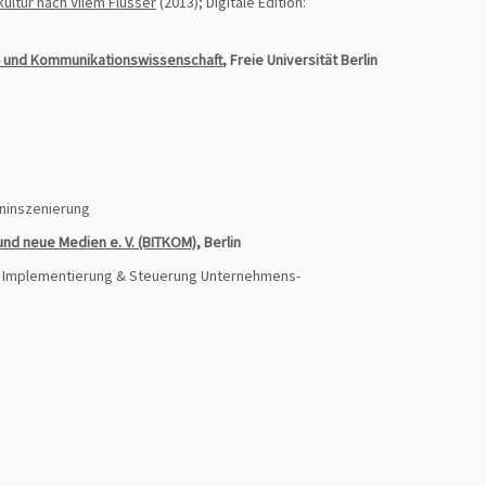
ultur nach Vilém Flusser
(2013); Digitale Edition:
ik- und Kommunikations­wissenschaft
, Freie Universität Berlin
ninszenierung
nd neue Medien e. V. (BITKOM)
, Berlin
en, Implementierung & Steuerung Unternehmens­