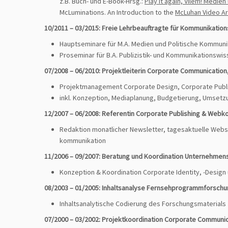
z.B. Buch- und E-Book-Hrsg.:
Play it again, Vilém! Medien
McLuminations. An Introduction to the
McLuhan Video Ar
10/2011 – 03/2015: Freie Lehrbeauftragte für Kommunikations
Hauptseminare für M.A. Medien und Politische Kommuni
Proseminar für B.A. Publizistik- und Kommunikations­wi
07/2008 – 06/2010: Projektleiterin Corporate Communication
Projektmanagement Corporate Design, Corporate Publi
inkl. Konzeption, Mediaplanung, Budgetierung, Umset
12/2007 – 06/2008: Referentin Corporate Publishing & Web
Redaktion monatlicher Newsletter, tagesaktuelle Webs
kommunikation
11/2006 – 09/2007: Beratung und Koordination Unternehme
Konzeption & Koordination Corporate Identity, -Design 
08/2003 – 01/2005: Inhaltsanalyse Fernsehprogrammforsch
Inhaltsanalytische Codierung des Forschungsmaterials
07/2000 – 03/2002: Projektkoordination Corporate Communi