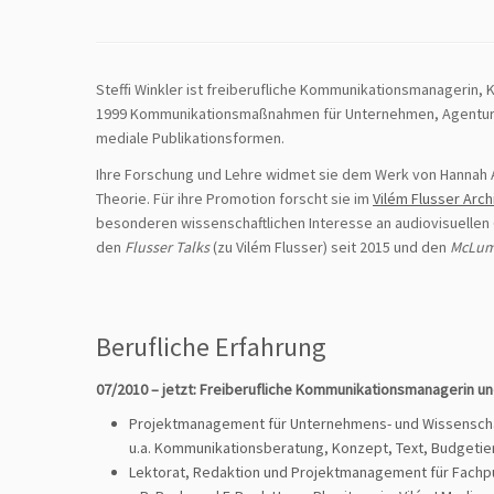
Steffi Winkler ist freiberufliche Kommunikationsmanagerin, 
1999 Kommunikationsmaßnahmen für Unternehmen, Agenturen, w
mediale Publikationsformen.
Ihre Forschung und Lehre widmet sie dem Werk von Hannah A
Theorie. Für ihre Promotion forscht sie im
Vilém Flusser Arch
besonderen wissenschaftlichen Interesse an audiovisuellen Q
den
Flusser Talks
(zu Vilém Flusser) seit 2015 und den
McLum
Berufliche Erfahrung
07/2010 – jetzt:
Freiberufliche Kommunikationsmanagerin und 
Projektmanage­ment für Unternehmens- und Wissensch
u.a. Kommunikationsberatung, Konzept, Text, Budgeti
Lektorat, Redaktion und Projektmanage­ment für Fachpu