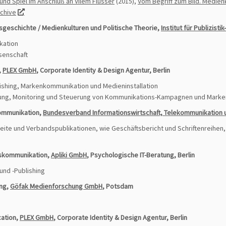
 und Spiel im Anschluß an Vilém Flusser
(2015),
Vom Begriff zum Bild. Medienk
chive
­geschichte / Medien­kulturen und Politische Theorie,
Institut für Publizist
kation
ssenschaft
,
PLEX GmbH
, Corporate Identity & Design Agentur, Berlin
shing, Markenkommunikation und Medieninstallation
zung, Monitoring und Steuerung von Kommunikations-Kampagnen und Marke
kommunikation,
Bundesverband Informationswirtschaft, Telekommunikation u
eite und Verbandspublikationen, wie Geschäfts­bericht und Schriftenreih
nskommunikation,
Apliki GmbH
, Psychologische IT-Beratung, Berlin
und -Publishing
ung,
Göfak Medienforschung GmbH
, Potsdam
cation,
PLEX GmbH
, Corporate Identity & Design Agentur, Berlin