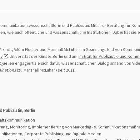
Kommunikationswissenschaftlerin und Publizistin. Mit ihrer Berufung für Ko
ie auch öffentliche und wissenschaftliche Institutionen. Dabei hat sie e
rendt, Vilém Flusser und Marshall McLuhan im Spannungsfeld von Kommuni
iv
, Universität der Künste Berlin und am
Institut für Publizistik- und Ko
uellen engagiert sie sich dafür, wissenschaftlichen Dialog anhand von Vid
inations
(zu Marshall McLuhan) seit 2011.
Publizistin, Berlin
aftskommunikation
erung, Monitoring, Implementierung von Marketing- & Kommunikationsmaß
blikationen, Corporate Publishing und Digitale Medien