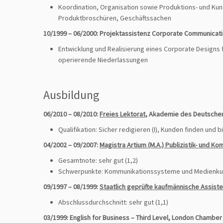
Koordination, Organisation sowie Produktions- und Ku
Produktbroschüren, Geschäftssachen
10/1999 – 06/2000: Projektassistenz Corporate Communicat
Entwicklung und Realisierung eines Corporate Designs 
operierende Niederlassungen
Ausbildung
06/2010 – 08/2010:
Freies Lektorat
, Akademie des Deutschen
Qualifikation: Sicher redigieren (I), Kunden finden und b
04/2002 – 09/2007:
Magistra Artium (M.A.) Publizistik- und 
Gesamtnote: sehr gut (1,2)
Schwerpunkte: Kommunikationssysteme und Medienkult
09/1997 – 08/1999:
Staatlich geprüfte kaufmännische Assist
Abschlussdurchschnitt: sehr gut (1,1)
03/1999: English for Business – Third Level, London Chamber