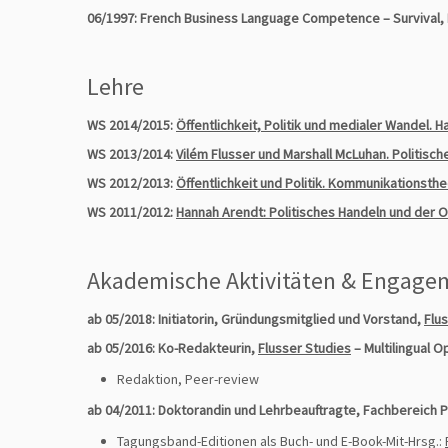
06/1997: French Business Language Competence – Survival, R
Lehre
WS 2014/2015:
Öffentlichkeit, Politik und medialer Wandel. 
WS 2013/2014:
Vilém Flusser und Marshall McLuhan. Politisc
WS 2012/2013:
Öffentlichkeit und Politik. Kommunikationsth
WS 2011/2012:
Hannah Arendt: Politisches Handeln und der Or
Akademische Aktivitäten & Engage
ab 05/2018: Initiatorin, Gründungsmitglied und Vorstand,
Flus
ab 05/2016: Ko-Redakteurin,
Flusser Studies
– Multilingual O
Redaktion, Peer-review
ab 04/2011: Doktorandin und Lehrbeauftragte, Fachbereich P
Tagungsband-Editionen als Buch- und E-Book-Mit-Hrsg.: