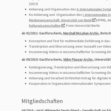
(2013)
Initiierung und Organisation des
II. Internationalen Sy
Ko-Initiierung und -Organisation des
I. Internationalen
Medienwissenschaft, Universität von Natal
(UFRN), 
Kulturwissenschaften
, Freie Universität Berlin
ab 02/2011: Gastforscherin,
Marshall McLuhan Archiv
, Botsch
Konzeption und Text für multimediale Einführung in das
Transkription und Übersetzung einer Auswahl von Video
Inszenierung Videos in wissenschaftlicher Screening-D
ab 09/2010: Gastforscherin,
Vilém Flusser Archiv
, Universitä
Katalogisierung, Transkription und Übersetzung von Vid
Inszenierung Videos in wissenschaftlicher Screening-D
Initiierung und Vorarbeit Drittmittel-Antrag für digitale In
Kooperation in Organisation internationaler Symposien 
Mitgliedschaften
04/2016 – jetzt:
Wikimedia Deutschland
– Gesellschaft zur F