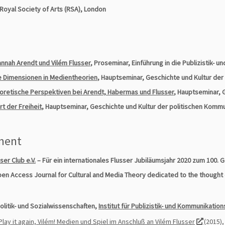
oyal Society of Arts (RSA), London
Hannah Arendt und Vilém Flusser
, Proseminar, Einführung in die Publizistik-
he Dimensionen in Medientheorien
, Hauptseminar, Geschichte und Kultur der
eoretische Perspektiven bei Arendt, Habermas und Flusser
, Hauptseminar, 
t der Freiheit
, Hauptseminar, Geschichte und Kultur der politischen Komm
ment
ser Club e.V.
– Für ein internationales Flusser Jubiläumsjahr 2020 zum 100
pen Access Journal for Cultural and Media Theory dedicated to the thought 
olitik- und Sozialwissenschaften,
Institut für Publizistik- und Kommunikatio
Play it again, Vilém! Medien und Spiel im Anschluß an Vilém Flusser
(2015)